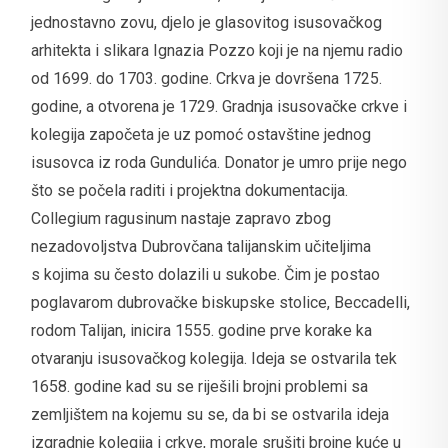
jednostavno zovu, djelo je glasovitog isusovačkog
arhitekta i slikara Ignazia Pozzo koji je na njemu radio
od 1699. do 1703. godine. Crkva je dovršena 1725.
godine, a otvorena je 1729. Gradnja isusovačke crkve i
kolegija započeta je uz pomoć ostavštine jednog
isusovca iz roda Gundulića. Donator je umro prije nego
što se počela raditi i projektna dokumentacija.
Collegium ragusinum nastaje zapravo zbog
nezadovoljstva Dubrovčana talijanskim učiteljima
s kojima su često dolazili u sukobe. Čim je postao
poglavarom dubrovačke biskupske stolice, Beccadelli,
rodom Talijan, inicira 1555. godine prve korake ka
otvaranju isusovačkog kolegija. Ideja se ostvarila tek
1658. godine kad su se riješili brojni problemi sa
zemljištem na kojemu su se, da bi se ostvarila ideja
izgradnje kolegija i crkve, morale srušiti brojne kuće u