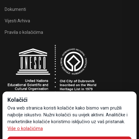
Dokumenti
Vijesti Arhiva
Pravila o kolačićima
Kolačići
Turistička zajednica grada Dubrovnika
Ova web stranica koristi kolačiće kako bismo vam pružili
Dr. Ante Starčevića 24, 20000 Dubrovnik, Hrvatska
najbolje iskustvo. Nužni kolačići su uvijek aktivni. Analitičke i
Tel +385 20 323-887
marketinške kolačiće koristimo isključivo uz vaš pristanak.
info@tzdubrovnik.hr
Više o kolačićima