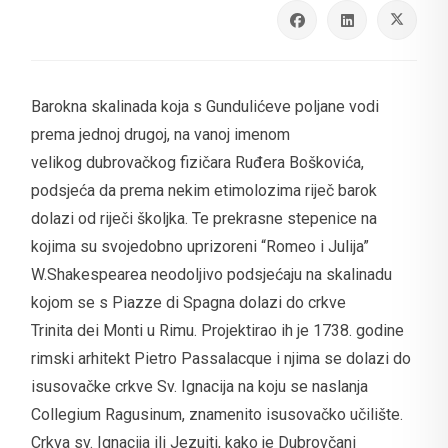
Barokna skalinada koja s Gundulićeve poljane vodi
prema jednoj drugoj, na vanoj imenom
velikog dubrovačkog fizičara Ruđera Boškovića,
podsjeća da prema nekim etimolozima riječ barok
dolazi od riječi školjka. Te prekrasne stepenice na
kojima su svojedobno uprizoreni “Romeo i Julija”
W.Shakespearea neodoljivo podsjećaju na skalinadu
kojom se s Piazze di Spagna dolazi do crkve
Trinita dei Monti u Rimu. Projektirao ih je 1738. godine
rimski arhitekt Pietro Passalacque i njima se dolazi do
isusovačke crkve Sv. Ignacija na koju se naslanja
Collegium Ragusinum, znamenito isusovačko učilište.
Crkva sv. Ignacija ili Jezuiti, kako je Dubrovčani