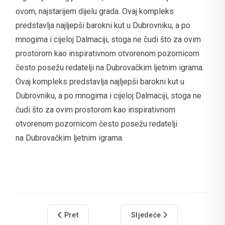
ovom, najstarijem dijelu grada. Ovaj kompleks
predstavlja najljepši barokni kut u Dubrovniku, a po
mnogima i cijeloj Dalmaciji, stoga ne čudi što za ovim
prostorom kao inspirativnom otvorenom pozornicom
često posežu redatelji na Dubrovačkim ljetnim igrama.
Ovaj kompleks predstavlja najljepši barokni kut u
Dubrovniku, a po mnogima i cijeloj Dalmaciji, stoga ne
čudi što za ovim prostorom kao inspirativnom
otvorenom pozornicom često posežu redatelji
na Dubrovačkim ljetnim igrama.
Prethodni članak: Crkvica svetoga Luke
Sljedeći članak: Crkvica Si
Pret
Sljedeće