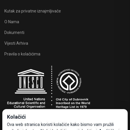
Kutak za privatne iznajmljivače
O Nama
Dokumenti
Vijesti Arhiva
Pravila o kolačićima
Kolačići
Turistička zajednica grada Dubrovnika
Ova web stranica koristi kolačiće kako bismo vam pružili
Dr. Ante Starčevića 24, 20000 Dubrovnik, Hrvatska