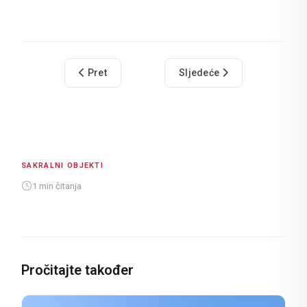
Prethodni članak: Benediktinski samostan
Sljedeći članak: Crkvica sve
Pret
Sljedeće
SAKRALNI OBJEKTI
1 min čitanja
Pročitajte također