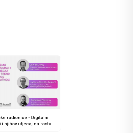
čke radionice - Digitalni
i njihov utjecaj na rastući
dugoročnog najma