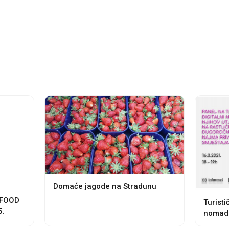
Domaće jagode na Stradunu
 FOOD
Turisti
5.
nomadi 
trend 