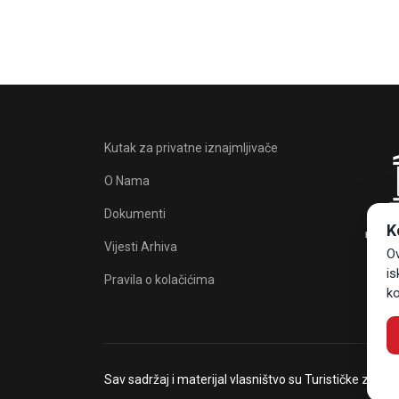
Kutak za privatne iznajmljivače
O Nama
Dokumenti
K
Vijesti Arhiva
Ov
is
Pravila o kolačićima
ko
Sav sadržaj i materijal vlasništvo su Turističke zaje