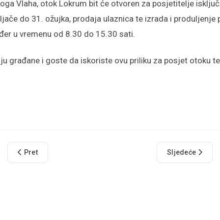
ga Vlaha, otok Lokrum bit će otvoren za posjetitelje isključ
ljače do 31. ožujka, prodaja ulaznica te izrada i produljenje 
ođer u vremenu od 8.30 do 15.30 sati.
u građane i goste da iskoriste ovu priliku za posjet otoku t
Prethodni članak: Dani šporkijeh makarula za Festu sv. Vlaha
Sljedeći članak
Pret
Sljedeće