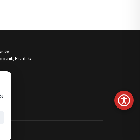
nog smještaja
vnika
brovnik, Hrvatska
će