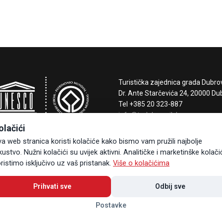
privat
Turistička zajednica grada Dubro
Dr. Ante Starčevića 24, 20000 Du
Tel +385 20 323-887
info@tzdubrovnik.hr
olačići
a web stranica koristi kolačiće kako bismo vam pružili najbolje
kustvo. Nužni kolačići su uvijek aktivni. Analitičke i marketinške kolači
ristimo isključivo uz vaš pristanak.
Više o kolačićima
Prihvati sve
Odbij sve
Postavke
dnice grada Dubrovnika © 2026 , Sva prava pridržana