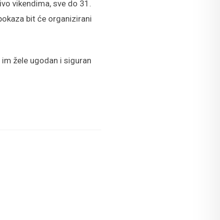
ivo vikendima, sve do 31.
pokaza bit će organizirani
e im žele ugodan i siguran
: Parcu u čast – tematski razgled Grada